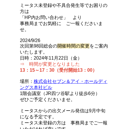
ミータス未登録や不具合発生等でお困りの
方は
「HP内お問い合わせ」 より
事務局までお気軽に ご一報くださいま
せ。
2024/9/26
次回第98回総会の
開催時間の変更
をご案内
いたします。
日時：2024年11月22日（金）
⇒ 時間が変更となりました
13：15
～17：30（受付開始13：00
）
場所：
株式会社セブン＆アイ・ホールディ
ングス本社ビル
1階会議室（JR四ツ谷駅より徒歩6分）
ぜひご予定くださいませ。
ミータスからの出欠メール発信は9月中旬
になる予定です。
ミータス未登録の方は 事務局までご一報
いただければ幸いです。