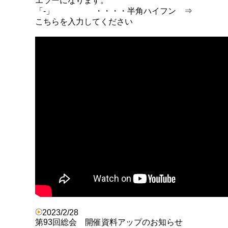
エラーになります。
「-」 ・・・・半角ハイフン ⇒
こちらを入力してください
2023/2/28
第93回総会 開催資料アップのお知らせ