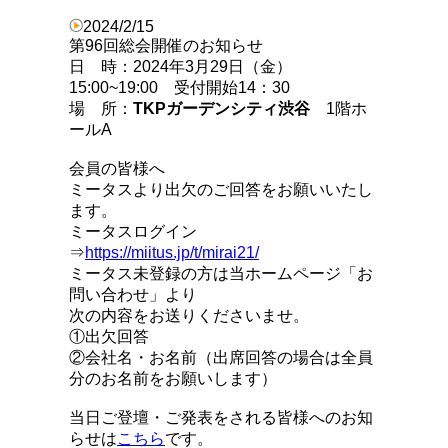
2024/2/15
第96回総会開催のお知らせ
日 時：2024年3月29日（金）
15:00~19:00 受付開始14：30
場 所：
TKP
ガーデンシティ渋谷
1階ホ
ールA
会員の皆様へ
ミータスより出欠のご回答をお願いいたし
ます。
ミータスログイン
⇒
https://miitus.jp/t/mirai21/
ミータス未登録の方は当ホームページ「お
問い合わせ」より
次の内容をお送りくださいませ。
①出欠回答
②会社名・お名前（出席回答の場合は全員
分のお名前をお願いします）
当日ご登壇・ご発表をされる皆様へのお知
らせは
こちら
です。