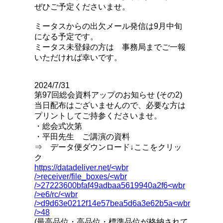
ぜひご予定くださいませ。
ミータスからの出欠メール発信は9月中旬
になる予定です。
ミータス未登録の方は 事務局までご一報
いただければ幸いです。
2024/7/31
第97回総会資料アップのお知らせ (
その2)
当日配布はございませんので、必要な方は
プリントしてご持参くださいませ。
・総会式次第
・平田先生 ご講演の資料
⇒ データ便ダウンロード↓ここをクリッ
ク
https://datadeliver.net/<wbr
/>receiver/file_boxes/<wbr
/>27223600bfaf49adbaa5619940a2f6<wbr
/>e6/rc/<wbr
/>d9d63e0212f14e57bea5d6a3e62b5a<wbr
/>48
(最高品位・高品位・標準品位が格納されて