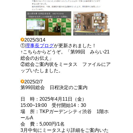
2025/3/14
①
理事長ブログ
が更新されました！
↑こちらからどうぞ。「第99回 みらい21
総会のお伝え」
②総会ご案内状をミータス ファイルにア
ップいたしました。
2025/2/7
第99回総会 日程決定のご案内
日 時：2025年4月11日（金）
15:00~19:00 受付開始14：30
場 所：TKPガーデンシティ渋谷 1階ホ
ールA
会 費：5,000円/1名
3月中旬にミータスより詳細をご案内いた