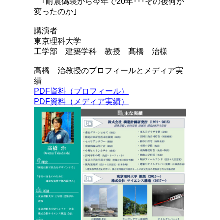
｢耐震偽装から今年で20年･･･その後何が
変ったのか｣
講演者
東京理科大学
工学部 建築学科 教授 髙橋 治様
髙橋 治教授のプロフィールとメディア実
績
PDF資料（プロフィール）
PDF資料（メディア実績）