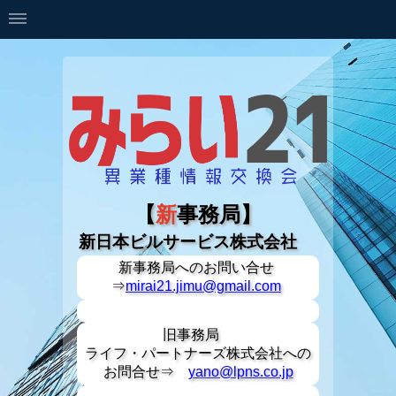
【
新
事務局】
新日本ビルサービス株式会社
新事務局への
お問い合せ
⇒
mirai21.jimu@gmail.com
旧事務局
ライフ・パートナーズ株式会社への
お問合せ⇒
yano@lpns.co.jp