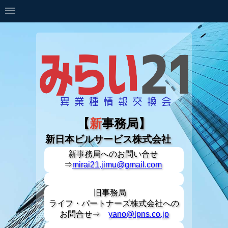
【
新
事務局】
新日本ビルサービス株式会社
新事務局への
お問い合せ
⇒
mirai21.jimu@gmail.com
旧事務局
ライフ・パートナーズ株式会社への
お問合せ⇒
yano@lpns.co.jp