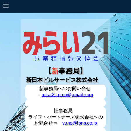
【
新
事務局】
新日本ビルサービス株式会社
新事務局への
お問い合せ
⇒
mirai21.jimu@gmail.com
旧事務局
ライフ・パートナーズ株式会社への
お問合せ⇒
yano@lpns.co.jp