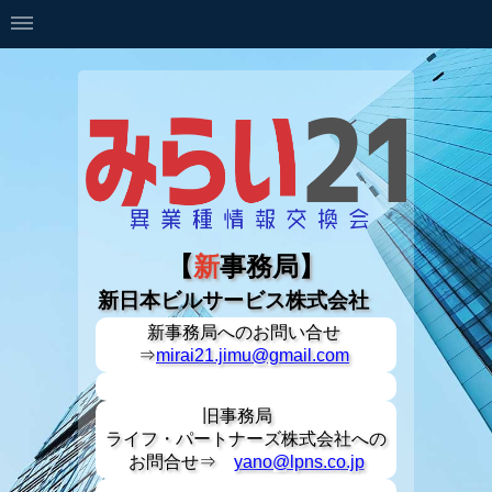
【
新
事務局】
新日本ビルサービス株式会社
新事務局への
お問い合せ
⇒
mirai21.jimu@gmail.com
旧事務局
ライフ・パートナーズ株式会社への
お問合せ⇒
yano@lpns.co.jp