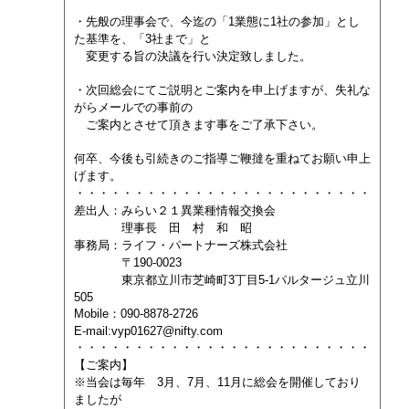
・先般の理事会で、今迄の「1業態に1社の参加」とし
た基準を、「3社まで」と
変更する旨の決議を行い決定致しました。
・次回総会にてご説明とご案内を申上げますが、失礼な
がらメールでの事前の
ご案内とさせて頂きます事をご了承下さい。
何卒、今後も引続きのご指導ご鞭撻を重ねてお願い申上
げます。
・・・・・・・・・・・・・・・・・・・・・・・・・
差出人：みらい２１異業種情報交換会
理事長 田 村 和 昭
事務局：ライフ・パートナーズ株式会社
〒190-0023
東京都立川市芝崎町3丁目5-1パルタージュ立川
505
Mobile：090-8878-2726
E-mail:vyp01627@nifty.com
・・・・・・・・・・・・・・・・・・・・・・・・・
【ご案内】
※当会は毎年 3月、7月、11月に総会を開催しており
ましたが