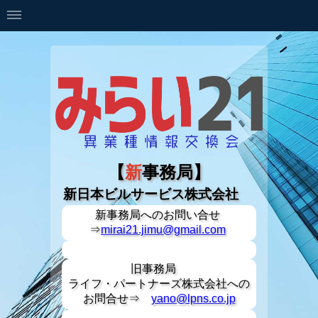
【
新
事務局】
新日本ビルサービス株式会社
新事務局への
お問い合せ
⇒
mirai21.jimu@gmail.com
旧事務局
ライフ・パートナーズ株式会社への
お問合せ⇒
yano@lpns.co.jp