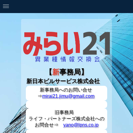
【
新
事務局】
新日本ビルサービス株式会社
新事務局への
お問い合せ
⇒
mirai21.jimu@gmail.com
旧事務局
ライフ・パートナーズ株式会社への
お問合せ⇒
yano@lpns.co.jp