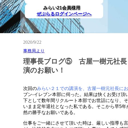
みらい21会員様用
ぜぶらるログインページへ
2020/9/22
事務局より
理事長ブログ⑤ 古屋一樹元社長
演のお願い！
次回の
みらい２１での講演を、古屋一樹元社長に
ブン‐イレブン本部に伺った。結果は快くお受け頂
下として数年間リクルート本部でお世話になり、
いまま定年退社となった私である。そこから早5年
然の勝手なお願いである。
仕事をご一緒にさせて頂いた時は、厳しい指導も