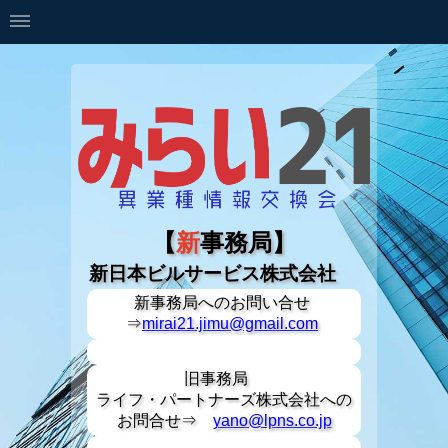
【
新
事務局】
新日本ビルサービス株式会社
新事務局への
お問い合せ
⇒
mirai21.jimu@gmail.com
旧事務局
ライフ・パートナーズ株式会社への
お問合せ⇒
yano@lpns.co.jp