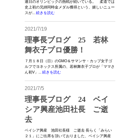
連日のオリンピックの熱戦が続いている。 柔道では
史上初の兄姉同時金メダル獲得という、嬉しいニュー
スが...
続きを読む
2021/7/19
理事長ブログ 25 若林
舞衣子プロ優勝！
７月１８日（日）のGMO＆サマンサ・カップ女子ゴ
ルフでヨネックス所属の、若林舞衣子プロが「ママさ
ん初V」...
続きを読む
2021/7/5
理事長ブログ 24 ベイ
シア興産池田社長 ご逝
去
ベイシア興産 池田社長様 ご逝去 長らく「みらい
２１」にご出席を頂いておりました、ベイシア興産