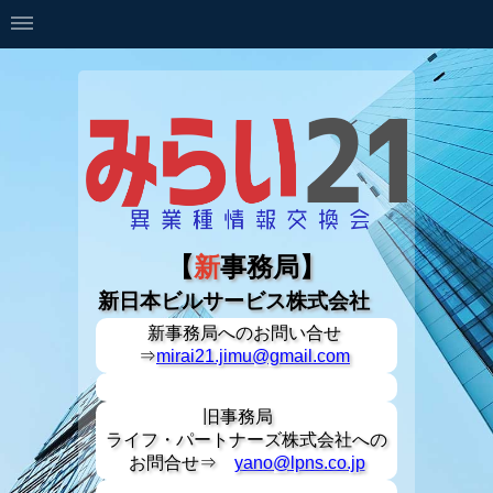
【
新
事務局】
新日本ビルサービス株式会社
新事務局への
お問い合せ
⇒
mirai21.jimu@gmail.com
旧事務局
ライフ・パートナーズ株式会社への
お問合せ⇒
yano@lpns.co.jp