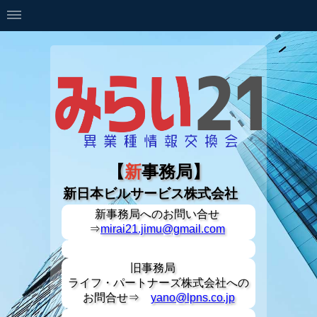
【
新
事務局】
新日本ビルサービス株式会社
新事務局への
お問い合せ
⇒
mirai21.jimu@gmail.com
旧事務局
ライフ・パートナーズ株式会社への
お問合せ⇒
yano@lpns.co.jp