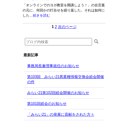
「オンラインでのヨガ教室を開講しよう！」の合言葉
の元に、何回かの打合せを繰り返した。それは如何に
した...
続きを読む
1
2
次のページ
最新記事
事務局長兼理事就任のお知らせ
第103回 みらい21異業種情報交換会総会開催
の件
みらい21第102回総会開催のお知らせ
第101回総会のお知らせ
「みらい21」の発展に貢献をされた方々