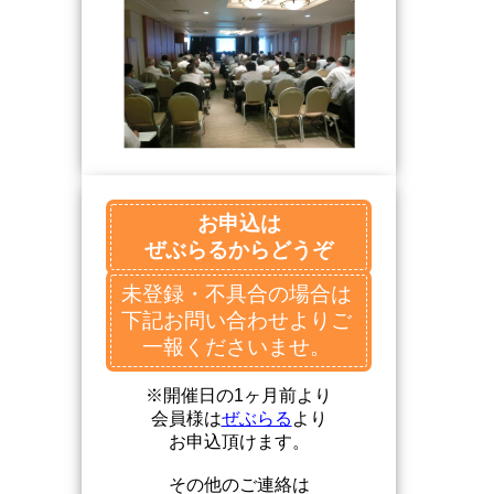
お申込は
ぜぶらるからどうぞ
未登録・不具合の場合は
下記お問い合わせよりご
一報くださいませ。
※開催日の1ヶ月前より
会員様は
ぜぶらる
より
お申込頂けます。
その他のご連絡は