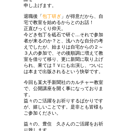
申し上げます。
退職後「
包丁研ぎ
」が得意だから、自
宅で教室を始めるからとのお話！
正直びっくり仰天。
今どき包丁を砥石で研ぐ…それで参加
者が来るのか？と、浅ハカな自分の考
えでしたが、始まりは自宅からの２～
３人の参加で、その後順調に増えて教
室を借りて移り、更に新聞に取り上げ
られ、果てはＴＶにも出演し、ついに
は本まで出版されるという快挙です。
今回も某大手新聞社のカルチャー教室
で、公開講座を開く事になっておりま
す。
益々のご活躍をお祈りするばかりです
が、嬉しいことです。是非とも皆様も
ご参加ください。
益々の、豊住 久さんのご活躍をお祈
り致します。