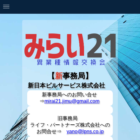
【
新
事務局】
新日本ビルサービス株式会社
新事務局への
お問い合せ
⇒
mirai21.jimu@gmail.com
旧事務局
ライフ・パートナーズ株式会社への
お問合せ⇒
yano@lpns.co.jp