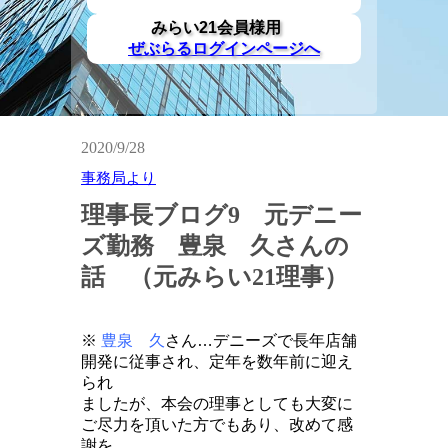
みらい21会員様用
ぜぶらるログインページへ
2020/9/28
事務局より
理事長ブログ9 元デニー
ズ勤務 豊泉 久さんの
話 （元みらい21理事）
※
豊泉 久
さん…デニーズで長年店舗
開発に従事され、定年を数年前に迎え
られ
ましたが、本会の理事としても大変に
ご尽力を頂いた方でもあり、改めて感
謝を