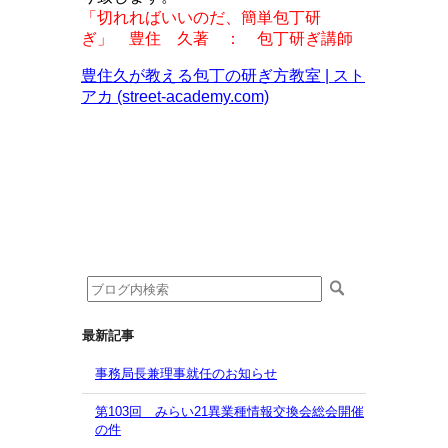
「切れればいいのだ、簡単包丁研
ぎ」 豊住 久著 ： 包丁研ぎ講師
豊住久が教える包丁の研ぎ方教室 | スト
アカ (street-academy.com)
最新記事
事務局長兼理事就任のお知らせ
第103回 みらい21異業種情報交換会総会開催
の件