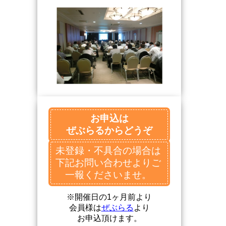
お申込は
ぜぶらるからどうぞ
未登録・不具合の場合は
下記お問い合わせよりご
一報くださいませ。
※開催日の1ヶ月前より
会員様は
ぜぶらる
より
お申込頂けます。