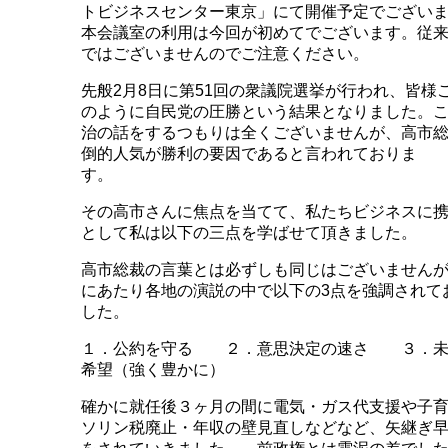
トビジネスセンター東京」にて開催予定でござい
本会議室の利用は今回が初めてでございます。従
ではございませんのでご注意ください。
先般2月8日に第51回の衆議院選挙が行われ、皆様
のように自民党の圧勝という結果となりました。
治の話をするつもりは全くございませんが、高市
倒的人気が勝利の要因であると言われておりま
す
その高市さんに焦点を当てて、私たちビジネスに
として私は以下の三点を学ばせて頂きました。
高市総裁の言葉とは必ずしも同じはございません
にあたり各地の演説の中で以下の3点を強調されて
した。
１．公約を守る ２．意思決定の速さ ３．未
希望（強く豊かに）
確かに就任後３ヶ月の間に電気・ガス代支援や子
ソリン税廃止・年収の壁見直しなどなど、矢継ぎ