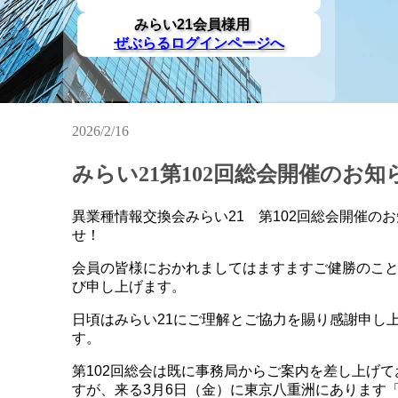
みらい21会員様用
ぜぶらるログインページへ
2026/2/16
みらい21第102回総会開催のお知
異業種情報交換会みらい21 第102回総会開催の
せ！
会員の皆様におかれましてはますますご健勝のこ
び申し上げます。
日頃はみらい21にご理解とご協力を賜り感謝申し
す。
第102回総会は既に事務局からご案内を差し上げて
すが、来る3月6日（金）に東京八重洲にあります