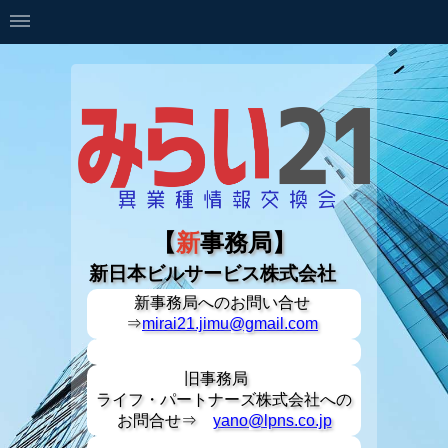
【
新
事務局】
新日本ビルサービス株式会社
新事務局への
お問い合せ
⇒
mirai21.jimu@gmail.com
旧事務局
ライフ・パートナーズ株式会社への
お問合せ⇒
yano@lpns.co.jp