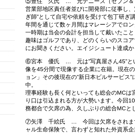
⑤豊住 久
氏 … 元デニーズ（セブン＆
営業部地区責任者並びに開発部に従事し、
ぎ師”として自宅や依頼を受けて包丁研ぎ
年間を通じて数ヶ月間はマレーシアでロン
一時期は当会の会計を担当して戴いたこと
趣味はゴルフであり、どのくらいのスコア
にお聞きください。エイジシュート達成か
⑥宮本 優氏 … 元は”写真屋さん45”
像を45分間で現像する企業に在籍。現在
ョン」その後現在の”新日本ビルサービス”
中。
理事経験も長く何といっても総会のMCは
り口は引込まれる方が大勢います。今回1
務都合で欠席の為、久しぶりの総合MCと
⑦矢澤 千絵氏 … 今回は欠席をされま
ャル生命保険で、言わずと知れた外資系企