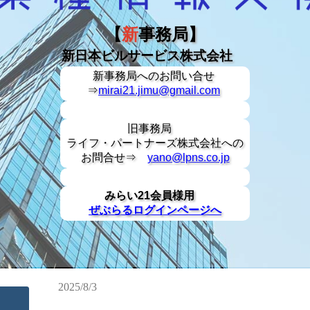
【
新
事務局】
新日本ビルサービス株式会社
新事務局への
お問い合せ
⇒
mirai21.jimu@gmail.com
旧事務局
ライフ・パートナーズ株式会社への
お問合せ⇒
yano@lpns.co.jp
みらい21会員様用
ぜぶらるログインページへ
2025/8/3