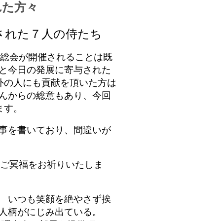
れた方々
された７人の侍たち
念総会が開催されることは既
と今日の発展に寄与された
外の人にも貢献を頂いた方は
んからの総意もあり、今回
ます。
事を書いており、間違いが
 ご冥福をお祈りいたしま
 いつも笑顔を絶やさず挨
人柄がにじみ出ている。