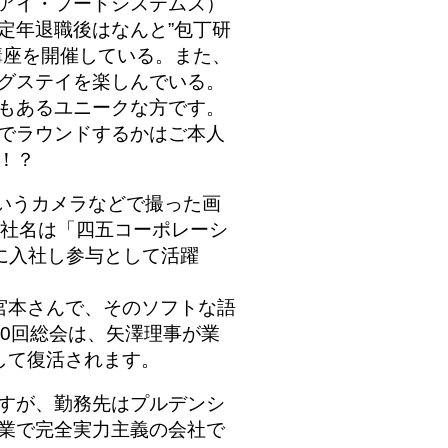
アイ・フードシステムズ）
定年退職後はなんと”包丁研
講座を開催している。
また、
グステイを楽しんでいる。
もあるユニークな方です。
でラウンドするかはご本人
！？
というカメラなどで撮った画
の社名は「四五コーポレーシ
に入社し参与として活躍
宮本さんで、そのソフトな語
00回総会は、矢澤理事が業
して復活されます。
すが、勤務先はプルデンシ
業で完全実力主義の会社で