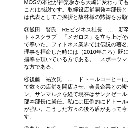
MOSの本社が神楽坂から大崎に変わって
ことは感謝です。
取締役店舗開発本部長と
は代表として
ご挨拶と故林様の黙祷をお
③飯田 賢氏 REビジネス社長 … 新
トネスクラブ 「メガロス」を立ち上げそ
で導いた。
フィトネス業界では伝説の著名
理事を拝命した時には（2010年ころ）既
指導を頂いている方である。 スポーツマ
な方である。
④後藤 祐次氏 … ドトールコーヒーに
て数々の店舗を開店させ、会員企業との複
ン、サンマルクを経て
現在はサンクゼール
部本部長に就任。私には圧倒的にドトール
が強い。こうした方々の後ろ盾があって今
す。