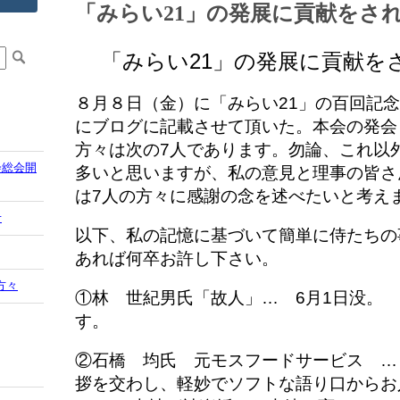
「みらい21」の発展に貢献をさ
「みらい21」の発展に貢献を
８月８日（金）に「みらい21」の百回記
にブログに記載させて頂いた。本会の発会
方々は次の7人であります。
勿論、これ以
会総会開
多いと思いますが、私の意見と理事の皆さ
は7人の方々に感謝の念を述べたいと考え
せ
以下、私の記憶に基づいて簡単に侍たちの
あれば何卒お許し下さい。
方々
①林 世紀男氏「故人」… 6月1日没。
す。
②石橋 均氏 元モスフードサービス …
拶を交わし、軽妙でソフトな語り口からお