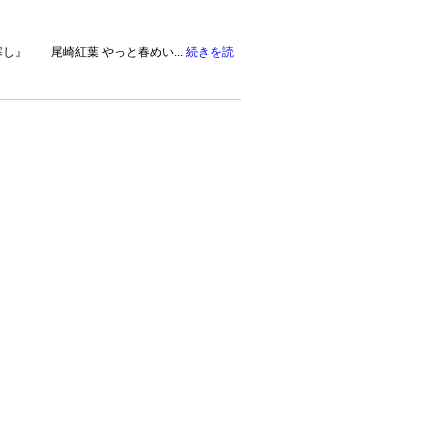
し』 尾崎紅葉 やっと春めい...
続きを読