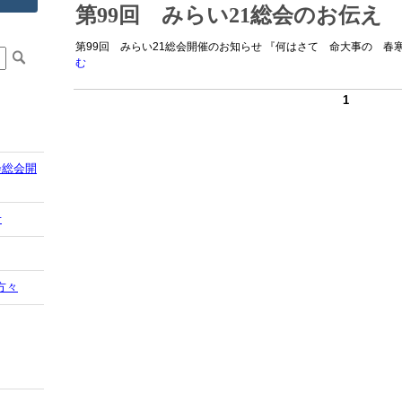
第99回 みらい21総会のお伝え
第99回 みらい21総会開催のお知らせ 『何はさて 命大事の 春寒
む
1
会総会開
せ
方々