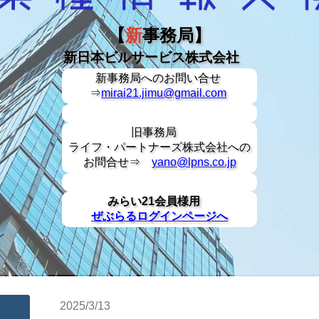
【
新
事務局】
新日本ビルサービス株式会社
新事務局への
お問い合せ
⇒
mirai21.jimu@gmail.com
旧事務局
ライフ・パートナーズ株式会社への
お問合せ⇒
yano@lpns.co.jp
みらい21会員様用
ぜぶらるログインページへ
2025/3/13