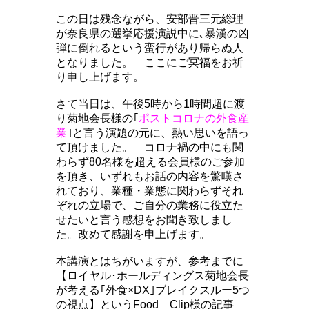
この日は残念ながら、安部晋三元総理
が奈良県の選挙応援演説中に､暴漢の凶
弾に倒れるという蛮行があり帰らぬ人
となりました。 ここにご冥福をお祈
り申し上げます。
さて当日は、午後5時から1時間超に渡
り菊地会長様の｢
ポストコロナの外食産
業
｣と言う演題の元に、熱い思いを語っ
て頂けました。 コロナ禍の中にも関
わらず80名様を超える会員様のご参加
を頂き、いずれもお話の内容を驚嘆さ
れており、業種・業態に関わらずそれ
ぞれの立場で、ご自分の業務に役立た
せたいと言う感想をお聞き致しまし
た。改めて感謝を申上げます。
本講演とはちがいますが、参考までに
【ロイヤル･ホールディングス菊地会長
が考える｢外食×DX｣ブレイクスルー5つ
の視点】というFood Clip様の記事