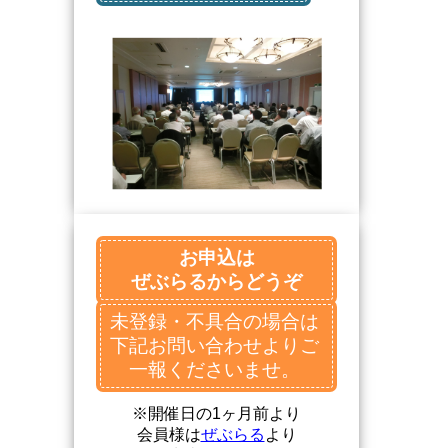
お申込は
ぜぶらるからどうぞ
未登録・不具合の場合は
下記お問い合わせよりご
一報くださいませ。
※開催日の1ヶ月前より
会員様は
ぜぶらる
より