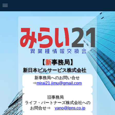
【
新
事務局】
新日本ビルサービス株式会社
新事務局への
お問い合せ
⇒
mirai21.jimu@gmail.com
旧事務局
ライフ・パートナーズ株式会社への
お問合せ⇒
yano@lpns.co.jp