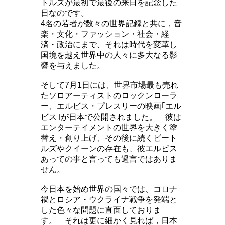
トルズが最初で最後の来日を記念した
日なのです。
4名の若者が数々の世界記録と共に，音
楽・文化・ファッション・社会・経
済・政治にまで、それは時代を変革し
国境を越え世界中の人々に多大なる影
響を与えました。
そして7月1日には、世界市場最も売れ
たソロアーティストのロックンローラ
ー、エルビス・プレスリーの映画｢エル
ビス｣が日本で公開されました。 彼は
エンターテイメントの世界を大きく塗
替え・創り上げ、その後に続くビート
ルズやクイーンの存在も、彼エルビス
あっての事と言っても過言ではありま
せん。
今日本を始め世界の国々では、コロナ
禍とロシア・ウクライナ戦争を発端と
した色々な問題に直面しておりま
す。 それは更に細かく見れば，日本