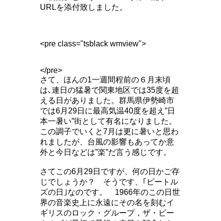
URLを添付致しました。
<pre class="tsblack wmview">
</pre>
さて、ほんの1一週間程前の６月末頃
は､連日の猛暑で関東地区では35度を超
える日がありました。群馬県伊勢崎市
では6月29日に最高気温40度を超え”日
本一暑い”街として有名になりました。
この調子でいくと7月は更に暑いと思わ
れましたが、台風の影響もあってか意
外と今日などは”楽”だ言う感じです。
さてこの6月29日ですが、何の日かご存
じでしょうか？ そうです、｢ビートル
ズの日｣なのです。 1966年のこの日世
界の音楽史上に永遠にその名を刻むイ
ギリスのロック・グループ，ザ・ビー