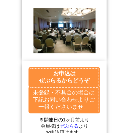
お申込は
ぜぶらるからどうぞ
未登録・不具合の場合は
下記お問い合わせよりご
一報くださいませ。
※開催日の1ヶ月前より
会員様は
ぜぶらる
より
お申込頂けます。