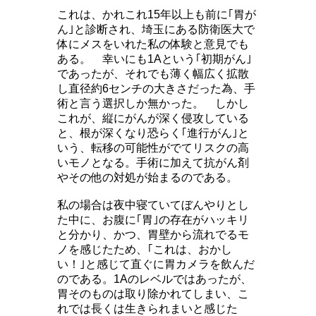
これは、かれこれ15年以上も前に｢胃が
ん｣と診断され、埼玉にある防衛医大で
体にメスをいれた私の体験と意見でも
ある。 幸いにも1Aという｢初期がん｣
であったが、それでも薄く幅広く拡散
し直径約6センチの大きさだった為、手
術と言う選択しか無かった。 しかし
これが、縦にがんが深く侵攻している
と、根が深くなり恐らく｢進行がん｣と
いう、転移の可能性がでてリスクの高
いモノとなる。手術に加えて抗がん剤
やその他の対処が始まるのである。
私の場合は夜中寝ていてぼんやりとし
た中に、お腹に｢胃｣の存在がハッキリ
と分かり、かつ、胃壁から流れでるモ
ノを感じたため、｢これは、おかし
い！｣と感じて直ぐに胃カメラを飲んだ
のである。1Aのレベルではあったが、
胃そのものは取り除かれてしまい、こ
れでは長くは生きられまいと感じた