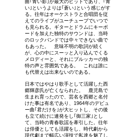
曲｢青い影｣が最大のヒットであり、｢青
い｣というよりは｢蒼い｣という感じがす
る。往年はオーケストラと合唱団を従
えてのライブがユーチューブでいつで
も見られる。ギターとドラムにキーボ
ードを加えた独特のサウンドは、当時
のロックバンドでは中々できない曲で
もあった。 意味不明の歌詞が続く
が、心の中にスーッと入り込んでくる
メロディーと、それにブルッカーの独
特の声と雰囲気である。 これは誰に
も代替えは出来ないのである。
日本ではやはり歌手として活躍した西
郷輝彦氏が亡くなられた。 鹿児島で
生まれ育ったので、芸名を西郷と名付
けた事は有名であり、1964年のデビュ
ー曲｢君だけを｣が大ヒットし、その後
も立て続けに連発をし｢御三家｣とし
て、当時の青春歌謡を牽引した。往年
は俳優としても活躍をし、時代劇から
現代劇まで幅広い演技で私達を魅了し