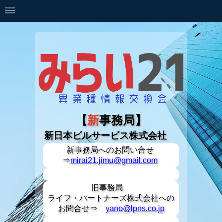
【
新
事務局】
新日本ビルサービス株式会社
新事務局への
お問い合せ
⇒
mirai21.jimu@gmail.com
旧事務局
ライフ・パートナーズ株式会社への
お問合せ⇒
yano@lpns.co.jp