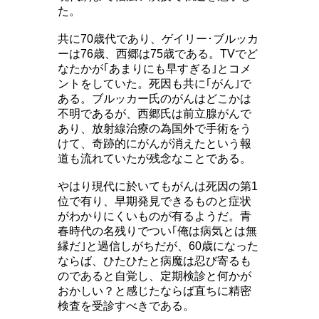
た。
共に70歳代であり、ゲイリー･ブルッカ
ーは76歳、西郷は75歳である。TVでど
なたかが｢あまりにも早すぎる｣とコメ
ントをしていた。死因も共に｢がん｣で
ある。ブルッカー氏のがんはどこかは
不明であるが、西郷氏は前立腺がんで
あり、放射線治療の為国外で手術をう
けて、奇跡的にがんが消えたという報
道も流れていたが残念なことである。
やはり現代に於いてもがんは死因の第1
位で有り、早期発見できるものと症状
がわかりにくいものが有るようだ。青
春時代の名残りでつい｢俺は病気とは無
縁だ｣と過信しがちだが、60歳になった
ならば、ひたひたと病魔は忍び寄るも
のであると自覚し、定期検診と何かが
おかしい？と感じたならば直ちに精密
検査を受診すべきである。