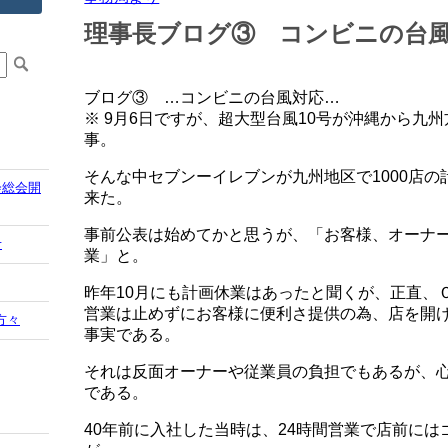
理事長ブログ③ コンビニの台
ブログ③ …コンビニの台風対応…
※ 9月6日ですが、超大型台風10号が沖縄から九
事。
そんな中セブンーイレブンが九州地区で1000店
会総会開
来た。
事前公表は始めてかと思うが、「お客様、オーナ
せ
業」と。
昨年10月にも計画休業はあったと聞くが、正直、
営業は止めずにお客様に便利さ提供の為、店を開
方々
事実である。
それは反面オーナーや従業員の負担でもあるが、
である。
40年前に入社した当時は、24時間営業で店前に