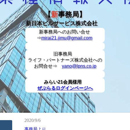
【
新
事務局】
新日本ビルサービス株式会社
新事務局への
お問い合せ
⇒
mirai21.jimu@gmail.com
旧事務局
ライフ・パートナーズ株式会社への
お問合せ⇒
yano@lpns.co.jp
みらい21会員様用
ぜぶらるログインページへ
2020/9/6
事務局より