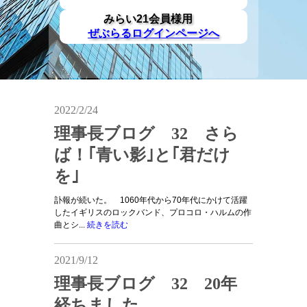
みらい21会員様用
ぜぶらるログインページへ
2022/2/24
理事長ブログ 32 さら
ば！｢青い影｣と｢君だけ
を｣
訃報が続いた。 1060年代から70年代にかけて活躍
したイギリスのロックバンド、プロコロ・ハルムの作
曲とシ...
続きを読む
2021/9/12
理事長ブログ 32 20年
経ちました