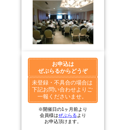
お申込は
ぜぶらるからどうぞ
未登録・不具合の場合は
下記お問い合わせよりご
一報くださいませ。
※開催日の1ヶ月前より
会員様は
ぜぶらる
より
お申込頂けます。