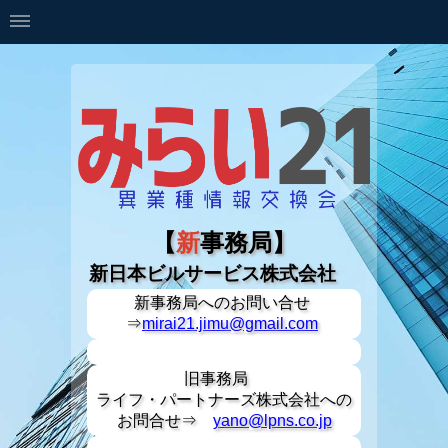
【
新
事務局】
新日本ビルサービス株式会社
新事務局への
お問い合せ
⇒
mirai21.jimu@gmail.com
旧事務局
ライフ・パートナーズ株式会社への
お問合せ⇒
yano@lpns.co.jp