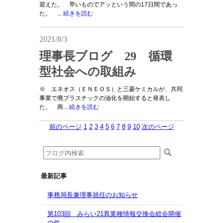
迎えた。 早いものでアッという間の17日間であっ
た。 ...
続きを読む
2021/8/3
理事長ブログ 29 循環
型社会への取組み
※ エネオス（ＥＮＥＯＳ）と三菱ケミカルが、共同
事業で廃プラスチックの油化を開始すると発表し
た。 商...
続きを読む
前のページ
1
2
3
4
5
6
7
8
9
10
次のページ
最新記事
事務局長兼理事就任のお知らせ
第103回 みらい21異業種情報交換会総会開催
の件