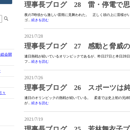
理事長ブログ 28 雷・停電で
夜の7時頃から激しい雷雨に見舞われた。 正しく頭の上に雷様が
ゴ...
続きを読む
2021/7/28
理事長ブログ 27 感動と脅威
会総会開
連日熱戦が続いているオリンピックであるが、昨日27日と本日28
フ...
続きを読む
せ
2021/7/26
理事長ブログ 26 スポーツは
方々
連日のオリンピックの熱戦が続いている。 柔道では史上初の兄姉
が...
続きを読む
2021/7/19
理事長ブログ 25 若林舞衣子