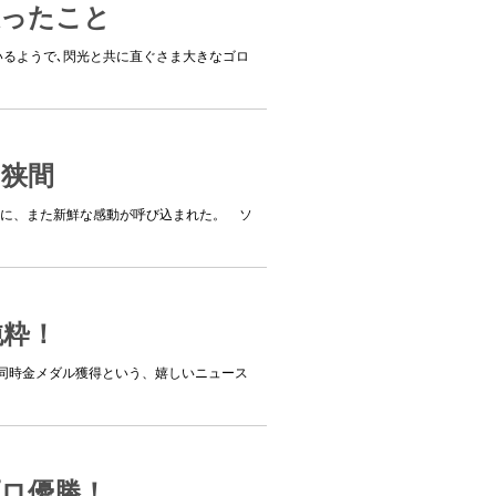
思ったこと
いるようで､閃光と共に直ぐさま大きなゴロ
の狭間
日に、また新鮮な感動が呼び込まれた。 ソ
純粋！
同時金メダル獲得という、嬉しいニュース
プロ優勝！