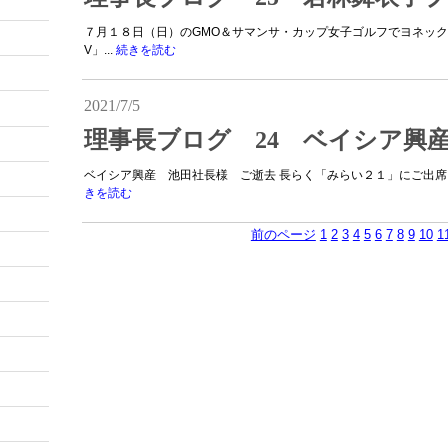
７月１８日（日）のGMO＆サマンサ・カップ女子ゴルフでヨネッ
V」...
続きを読む
2021/7/5
理事長ブログ 24 ベイシア興
ベイシア興産 池田社長様 ご逝去 長らく「みらい２１」にご出席を
きを読む
前のページ
1
2
3
4
5
6
7
8
9
10
1