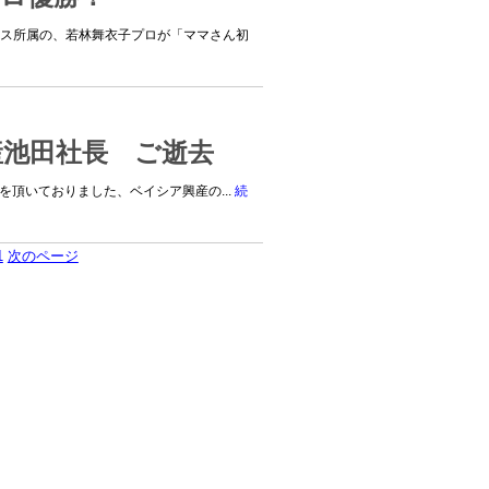
クス所属の、若林舞衣子プロが「ママさん初
産池田社長 ご逝去
頂いておりました、ベイシア興産の...
続
1
次のページ