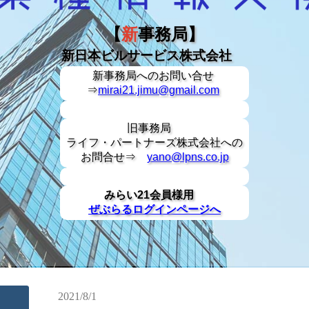
【
新
事務局】
新日本ビルサービス株式会社
新事務局への
お問い合せ
⇒
mirai21.jimu@gmail.com
旧事務局
ライフ・パートナーズ株式会社への
お問合せ⇒
yano@lpns.co.jp
みらい21会員様用
ぜぶらるログインページへ
2021/8/1